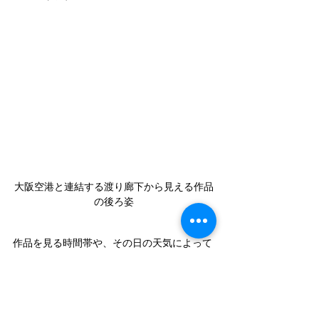
大阪空港と連結する渡り廊下から見える作品
の後ろ姿
作品を見る時間帯や、その日の天気によって
も見え方が変わります。
作品が一番きれいに見える時間帯は？ という
質問にヤノベ氏は「いつでも」と答えます。
「この作品は外の渡り廊下からも見ることが