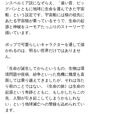
ンスペルミア説になぞらえ、「遠い昔、ビッ
グバンとともに地球に生命を運んできた宇宙
船」という設定です。宇宙船には猫の祖先に
あたる宇宙猫が乗っているそうで、生命の起
源と神秘をユーモアたっぷりのストーリーで
描いています。
ポップで可愛らしいキャラクターを通して描
かれるのは、明るい世界だけではありませ
ん。
「生命が誕生してからというもの、生物は環
境問題や疫病、紛争といった危機に幾度も直
面しては乗り越えてきましたが、それは当た
り前のことではない。《生命の旅》は生命の
起源という奇跡とともに、もしかしたらこの
先、人類が引き起こしてしまうかもしれな
い」という地球滅亡への警鐘も込められてい
ます。