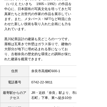
（いりえ たいきち　 1905～1992）の作品を
中心に、日本固有の写真文化を培ってきた写
真家たちと次世代の作家の作品を展示してい
ます。また、メタバース・NFTなど時流に合
わせた新しい技術を取り入れた企画にも力を
入れています。
黒川紀章設計の建築も見どころの一つです。
屋根は瓦葺きで外壁はガラス張りで、建物の
大部分が地下に埋め込まれる形になってお
り、古都奈良の歴史的な環境との調和が保た
れた建築を鑑賞できます。
住所
奈良市高畑町600-1
電話番号
0742-22-9811
最寄駅からのア
JR・近鉄「奈良」駅より、市内循環バス「破
クセス
石町」下車、東へ徒歩10分