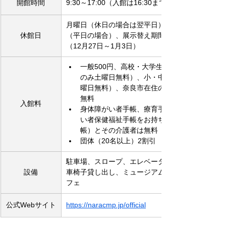
開館時間
9:30～17:00（入館は16:30まで）
月曜日（休日の場合は翌平日）、祝日の翌日
休館日
（平日の場合）、展示替え期間、年末年始
（12月27日～1月3日）
一般500円、高校・大学生200円（高校生
のみ土曜日無料）、小・中学生100円（土
曜日無料）、奈良市在住の70歳以上の方
無料
入館料
身体障がい者手帳、療育手帳、精神障が
い者保健福祉手帳をお持ちの方（要手
帳）とその介護者は無料
団体（20名以上）2割引
駐車場、スロープ、エレベーター、トイレ、
設備
車椅子貸し出し、ミュージアムショップ、カ
フェ
公式Webサイト
https://naracmp.jp/official