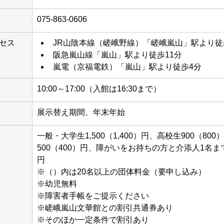
075-863-0606
セス
JR山陰本線（嵯峨野線）「嵯峨嵐山」駅より徒
阪急嵐山線「嵐山」駅より徒歩11分
嵐電（京福電鉄）「嵐山」駅より徒歩4分
10:00～17:00（入館は16:30まで）
展示替え期間、年末年始
一般・大学生1,500（1,400）円、高校生900（80
500（400）円、障がいをお持ちの方と介添人1名まで
円
※（）内は20名以上の団体料金（要申し込み）
※幼児無料
※障害者手帳をご提示ください
※嵯峨嵐山文華館との割引共通券あり
※そのほか一定条件で割引あり