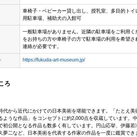
車椅子・ベビーカー貸し出し、授乳室、多目的トイ
用駐車場、補助犬の入館可
一般駐車場がありません。近隣の駐車場をご利用く
をお持ちの方や車椅子の方で駐車場の利用を希望さ
連絡が必要です。
ト
https://fukuda-art-museum.jp/
ころ
時代から近代にかけての日本美術を堪能できます。「たとえ美
るような作品」をコンセプトに約2,000点を収蔵しています。
で初公開となる作品も数多く有しています。円山応挙、伊藤若
久夢二など、日本美術を代表する作家の作品を一度に鑑賞でき