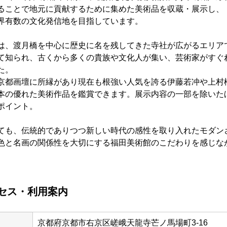
ることで地元に貢献するために集めた美術品を収蔵・展示し、「
界有数の文化発信地を目指しています。
は、渡月橋を中心に歴史に名を残してきた寺社が広がるエリア
て知られ、古くから多くの貴族や文化人が集い、芸術家がすぐ
た。
京都画壇に所縁があり現在も根強い人気を誇る伊藤若冲や上村
本の優れた美術作品を鑑賞できます。展示内容の一部を除いた
ポイント。
ても、伝統的でありつつ新しい時代の感性を取り入れたモダン
色と名画の関係性を大切にする福田美術館のこだわりを感じな
。
セス・利用案内
京都府京都市右京区嵯峨天龍寺芒ノ馬場町3-16