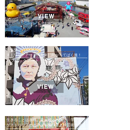
VIEW
「淀壁（YODOKABE）」
ストリートアートの未来に向かってばく進！
パブリックアート｜大阪
VIEW
生きることは表現。釜ヶ崎と出会い、学び合う
ゲストハウスとカフェと庭「釜ヶ崎芸術大学」