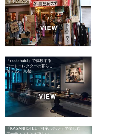
ホテル｜大阪
VIEW
「node hotel」で体験する
アートコレクターの暮らし
ホテル｜京都
VIEW
「KAGANHOTEL - 河岸ホテル-」で楽しむ
アーティストとの語らい