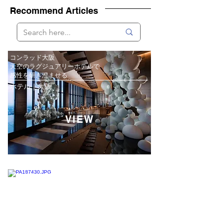
Recommend Articles
コンラッド大阪
天空のラグジュアリーホテルで
感性を研ぎ澄ませる
ホテル｜大阪
VIEW
アントニー・ゴームリーの作品が
醸し出す静けさ。
大阪の街中で現代彫刻に接する
パブリックアート｜大阪