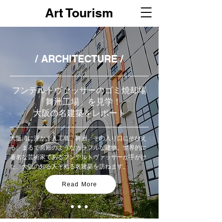
Art Tourism
/ ARCHITECTURE /
フンデルトヴァッサーのゴミ焼却場
「舞洲工場」を見学！
大阪の名建築をレポート
大阪湾に浮かぶ人工島、舞洲。その入り口にそびえ
る、まるで宮殿のようなカラフルな建物。世界的に
著名な芸術家であるフンデルトヴァッサーが手がけ
た、大阪の知る人ぞ知る名建築を訪ねます。
Read More