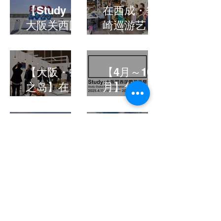
【Study：
在西成・釜
大阪关西国
崎巡游艺
际艺术节
术！深入解
2025】在世
说「大阪关
博会会场新
西国际艺术
【大阪・中
【4月～10
场艺术！艺
节2025」的
之岛】在
月】什么是
术家信息&
亮点
「Study ×
「Study：
交通指南总
PLAS : 亚洲
大阪关西国
览
艺术博览
际艺术节
鸟取县立美
建筑
美术馆
ART
会」欣赏、
2025」？会
TOURISM「
术馆终于开
购买、享受
场、项目、
大阪世博会
放！感受在
日本与韩国
门票信息整
必逛展馆特
新的艺术殿
的艺术！
理
辑」瑞士馆
堂里的震撼
建筑
建筑
ART
ART
体验
TOURISM
TOURISM