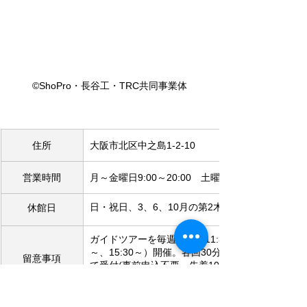
©ShoPro・長谷工・TRC共同事業体
住所
大阪市北区中之島1-2-10
営業時間
月～金曜日9:00～20:00　土曜日9:00～17：00
日・祝日、3、6、10月の第2木曜日、年末年始
休館日
ガイドツアーを毎週土曜（11:30～、13:30
～、15:30～）開催。各回30分前より先着順に
留意事項
て受付(事前申込不要、先着10人)。参加費500
円。