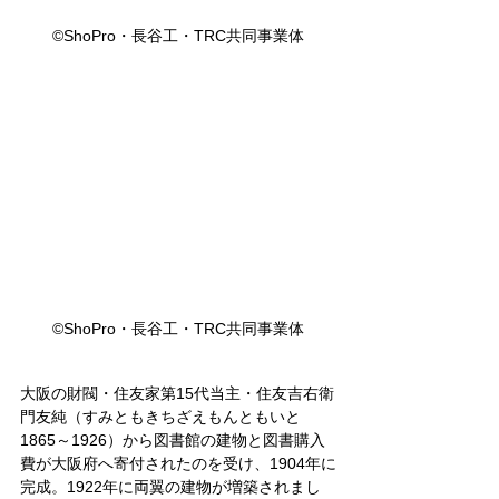
©ShoPro・長谷工・TRC共同事業体
©ShoPro・長谷工・TRC共同事業体
大阪の財閥・住友家第15代当主・住友吉右衛
門友純（すみともきちざえもんともいと 
1865～1926）から図書館の建物と図書購入
費が大阪府へ寄付されたのを受け、1904年に
完成。1922年に両翼の建物が増築されまし