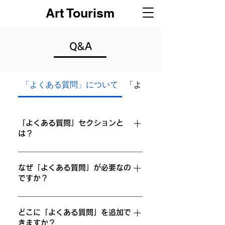
Art Tourism
Q&A
「よくある質問」について
「よくある質問」の設定に
「よくある質問」セクションと
は？
「よくある質問」セクションは「配送料は
いくらですか？」「営業時間はいつです
なぜ「よくある質問」が必要なの
ですか？
か？」や「どのようにしてサービスを予約
したらいいですか？」など、あなたのビジ
「よくある質問」を追加すると、サイト訪
ネスについてよく聞かれる質問に回答を提
問者があなたのビジネスに関する質問の答
どこに「よくある質問」を追加で
供する場所として利用できます。
きますか？
えをすばやく見つけることができるため、