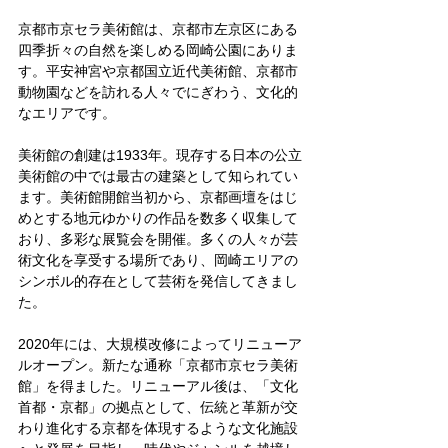
京都市京セラ美術館は、京都市左京区にある
四季折々の自然を楽しめる岡崎公園にありま
す。平安神宮や京都国立近代美術館、京都市
動物園などを訪れる人々でにぎわう、文化的
なエリアです。
美術館の創建は1933年。現存する日本の公立
美術館の中では最古の建築として知られてい
ます。美術館開館当初から、京都画壇をはじ
めとする地元ゆかりの作品を数多く収集して
おり、多彩な展覧会を開催。多くの人々が芸
術文化を享受する場所であり、岡崎エリアの
シンボル的存在として芸術を発信してきまし
た。
2020年には、大規模改修によってリニューア
ルオープン。新たな通称「京都市京セラ美術
館」を得ました。リニューアル後は、「文化
首都・京都」の拠点として、伝統と革新が交
わり進化する京都を体現するような文化施設