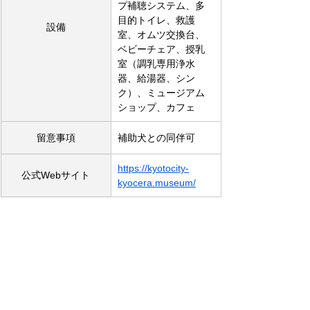
プ補聴システム、多
目的トイレ、救護
設備
室、オムツ交換台、
ベビーチェア、授乳
室（調乳専用浄水
器、給湯器、シン
ク）、ミュージアム
ショップ、カフェ
留意事項
補助犬との同伴可
https://kyotocity-
公式Webサイト
kyocera.museum/