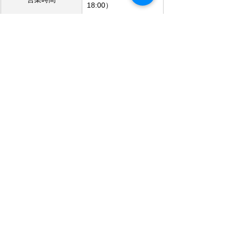
18:00）
美術館休館日に準じ
定休日
ます
Webサイト
https://enfuse.jp/
京都市京セラ美術館周辺のおすすめ
スポット
京都国立近代美術館