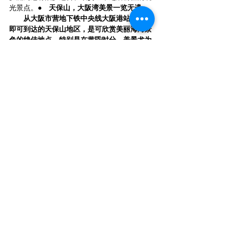
光景点。
●　天保山，大阪湾美景一览无遗  
       从大阪市营地下铁中央线大阪港站下车后
即可到达的天保山地区，是可欣赏美丽海湾景
色的绝佳地点。特别是在黄昏时分，美景尤为
动人。还有可以尽享夕阳与夜景的游船行程，
能够度过一段悠闲惬意的时光。
●　海游馆
海遊館　写真提供：（公財）大阪観光局
　　天保山还坐落着人气极高的大型水族馆ー
海游馆，可以近距离观赏到丰富多样的海洋生
物。这里不仅受到家庭游客的喜爱，即使是成