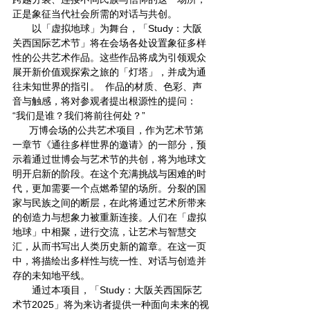
正是象征当代社会所需的对话与共创。
       以「虚拟地球」为舞台，「Study：大阪
关西国际艺术节」将在会场各处设置象征多样
性的公共艺术作品。这些作品将成为引领观众
展开新价值观探索之旅的「灯塔」，并成为通
往未知世界的指引。  作品的材质、色彩、声
音与触感，将对参观者提出根源性的提问：
“我们是谁？我们将前往何处？”
      万博会场的公共艺术项目，作为艺术节第
一章节《通往多样世界的邀请》的一部分，预
示着通过世博会与艺术节的共创，将为地球文
明开启新的阶段。在这个充满挑战与困难的时
代，更加需要一个点燃希望的场所。分裂的国
家与民族之间的断层，在此将通过艺术所带来
的创造力与想象力被重新连接。人们在「虚拟
地球」中相聚，进行交流，让艺术与智慧交
汇，从而书写出人类历史新的篇章。在这一页
中，将描绘出多样性与统一性、对话与创造并
存的未知地平线。
       通过本项目，「Study：大阪关西国际艺
术节2025」将为来访者提供一种面向未来的视