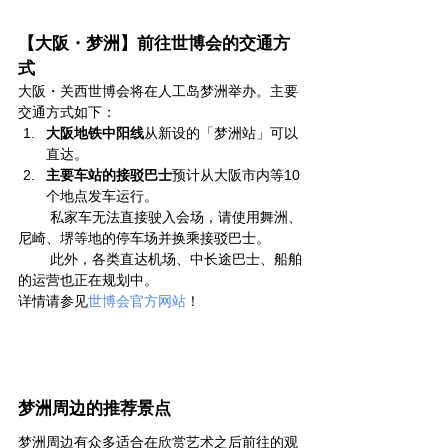
【大阪・梦洲】前往世博会的交通方
式
大阪・关西世博会将在人工岛梦洲举办。主要
交通方式如下：
大阪地铁中阳线
从新设的「梦洲站」可以
直达。
主要车站的接驳巴士
预计从大阪市内等10
个地点发车运行。
        私家车无法直接驶入会场，请使用舞洲、
尼崎、堺等地的停车场并换乘接驳巴士。  
        此外，各类直达机场、中长途巴士、船舶
的运营也正在规划中。  
详情请参见
世博会官方网站
！
梦洲周边的推荐景点
梦洲周边有众多适合在欣赏艺术之后前往的观