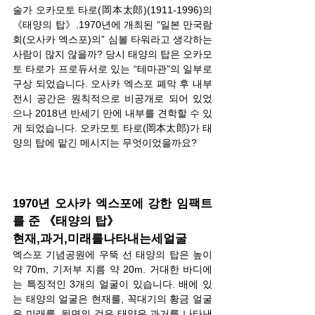
술가 오카모토 타로(岡本太郎)(1911-1996)의 
《태양의 탑》.1970년에 개최된 “일본 만국람
회(오사카 엑스포)의” 심볼 타워라고 생각하는 
사람이 많지 않을까? 당시 태양의 탑은 오카모
토 타로가 프로듀서로 있는 “테마관”의 일부로 
구상 되었습니다. 오사카 엑스포 폐막 후 내부 
전시 공간은 원칙적으로 비공개로 되어 있었
으나 2018년 반세기 만에 내부를 견학할 수 있
게 되었습니다. 오카모토 타로(岡本太郎)가 태
양의 탑에 맡긴 메시지는 무엇이었을까요?
1970년 오사카 엑스포에 강한 임팩트
를 준 《태양의 탑》
현재,과거,미래를나타내는세얼굴
엑스포 기념공원에 우뚝 선 태양의 탑은 높이 
약 70m, 기저부 지름 약 20m. 거대한 바디에
는 특징적인 3개의 얼굴이 있습니다. 배에 있
는 태양의 얼굴은 현재를, 꼭대기의 황금 얼굴
은 미래를, 뒷면의 검은 태양은 과거를 나타낸