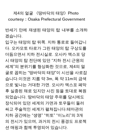
제4의 얼굴 《땅바닥의 태양》Photo 
courtesy：Osaka Prefectural Government
반세기 만에 재생된 태양의 탑 내부를 소개하
겠습니다.
입구는 태양의 탑 뒤쪽. 지하 통로로 들어갑니
다. 오카모토 타로가 그린 태양의 탑 구상도를 
더듬으면서 지하 전시실로. 오사카 엑스포 당
시 태양의 탑 전단에 있던 “지하 전시:근원의 
세계”의 분위기를 형상화한 것으로, 제4의 얼
굴로 꼽히는 “땅바닥의 태양”이 시선을 사로잡
습니다.이것은 지름 약 3m, 폭 약 11m의 금색
으로 빛나는 거대한 가면. 오사카 엑스포 폐막 
후 실종된 채로 있지만 사진 등을 토대로 복원
되었습니다. 땅바닥의 태양 주위를 당시에도 
장식되어 있던 세계의 가면과 토우들이 둘러
싸고 주술적인 세계가 펼쳐집니다.테마관의 
지하 공간에는 “생명” “히토” “이노리”의 3개
의 전시가 있으며, 과거의 전시 풍경도 프로젝
션 매핑과 함께 투영되어 있습니다.