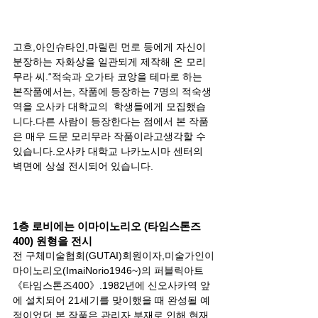
고흐,아인슈타인,마릴린 먼로 등에게 자신이 
분장하는 자화상을 일관되게 제작해 온 모리
무라 씨.“적숙과 오가타 코앙을 테마로 하는 
본작품에서는, 작품에 등장하는 7명의 적숙생
역을 오사카 대학교의  학생들에게 모집했습
니다.다른 사람이 등장한다는 점에서 본 작품
은 매우 드문 모리무라 작품이라고생각할 수
있습니다.오사카 대학교 나카노시마 센터의 
벽면에 상설 전시되어 있습니다.
1층 로비에는 이마이노리오 (타임스톤즈 
400) 원형을 전시
전 구체미술협회(GUTAI)회원이자,미술가인이
마이노리오(ImaiNorio1946~)의 퍼블릭아트 
《타임스톤즈400》.1982년에 신오사카역 앞
에 설치되어 21세기를 맞이했을 때 완성될 예
정이었던 본 작품은 관리자 부재로 인해 현재