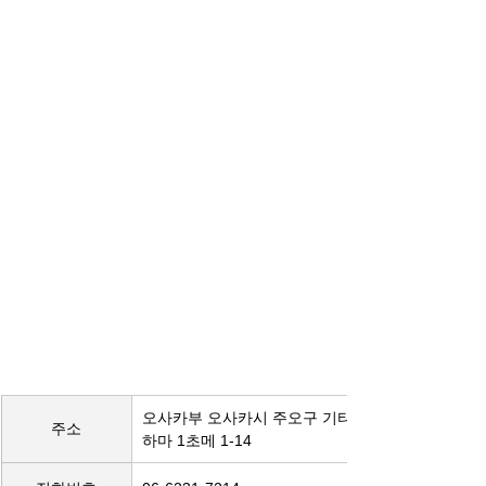
오사카부 오사카시 주오구 기타
주소
하마 1초메 1-14