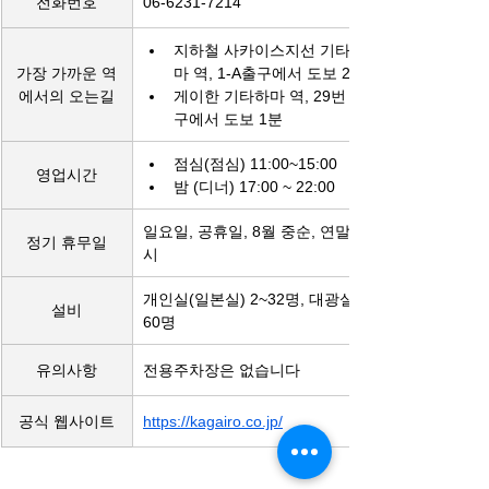
전화번호
06-6231-7214
지하철 사카이스지선 기타하
가장 가까운 역
마 역, 1-A출구에서 도보 2분
에서의 오는길
게이한 기타하마 역, 29번 출
구에서 도보 1분
점심(점심) 11:00~15:00
영업시간
밤 (디너) 17:00 ~ 22:00
일요일, 공휴일, 8월 중순, 연말연
정기 휴무일
시
개인실(일본실) 2~32명, 대광실 
설비
60명
유의사항
전용주차장은 없습니다
공식 웹사이트
https://kagairo.co.jp/