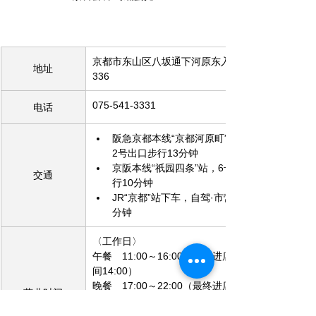
京都市东山区八坂通下河原东入八坂上町
地址
336
075-541-3331
电话
阪急京都本线“京都河原町”站下车，
2号出口步行13分钟
京阪本线“祇园四条”站，6号出口步
交通
行10分钟
JR“京都”站下车，自驾·市营大巴15
分钟
〈工作日〉
午餐　11:00～16:00（最终进店/点单时
间14:00）
晚餐　17:00～22:00（最终进店/点单时
营业时间
间20:00）
〈周末·节假日〉