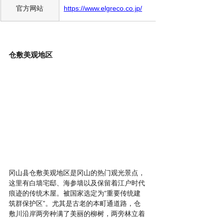
官方网站
https://www.elgreco.co.jp/
仓敷美观地区
冈山县仓敷美观地区是冈山的热门观光景点，
这里有白墙宅邸、海参墙以及保留着江户时代
痕迹的传统木屋。被国家选定为“重要传统建
筑群保护区”。尤其是古老的本町通道路，仓
敷川沿岸两旁种满了美丽的柳树，两旁林立着