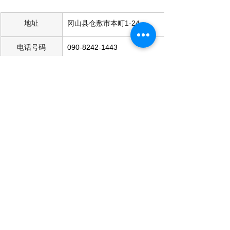
地址
冈山县仓敷市本町1-24
电话号码
090-8242-1443
从最近车站的交
JR“仓敷”站下车，步行约15分钟
通方式
开放时间
10:00-18:00（最后入场时间17:30）
休息日
周二（节假日照常营业）、年末年初、
临时休息日
入场费
一般1,300（1,000）日元、大学生·高中
生1,000（800）日元、初中·小学生
500（300）日元、学龄前儿童免费免
费 
*括号内的数字为 15 人或以上的团体价
格。 