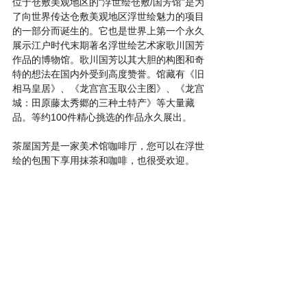
位于仓敷美观地区的“浮世绘仓敷/国芳馆”是为
了向世界传达仓敷美观地区浮世绘魅力的项目
的一部分而诞生的。它也是世界上第一个永久
展示江户时代末期著名浮世绘艺术家歌川国芳
作品的博物馆。歌川国芳以其大胆的构图和奇
特的想法在国内外受到高度赞誉。馆藏有《旧
相马皇居》、《龙宫宫玉取公主图》、《龙宫
城：田原藤太秀郷的三种土特产》等大量藏
品。等约100件精心挑选的作品永久展出。   
茶屋国芳是一家美术馆咖啡厅，您可以在浮世
绘的包围下享用抹茶和咖啡，也很受欢迎。 