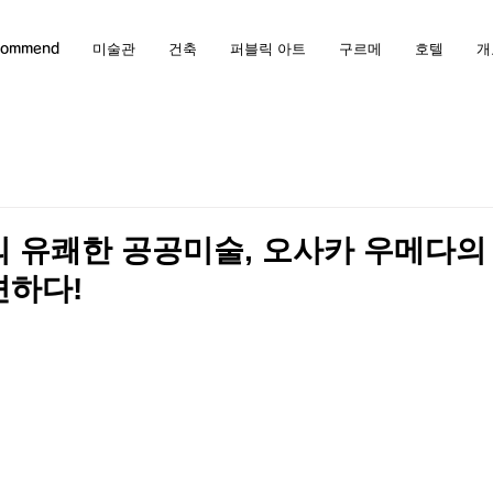
commend
미술관
건축
퍼블릭 아트
구르메
호텔
개
 유쾌한 공공미술, 오사카 우메다의
견하다!